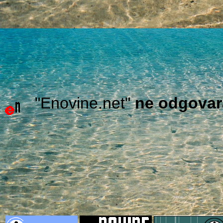
"Enovine.net"
ne odgovar