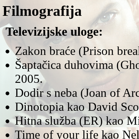
Filmografija
Televizijske uloge:
Zakon braće (Prison brea
Šaptačica duhovima (Gho
2005.
Dodir s neba (Joan of Ar
Dinotopia kao David Sco
Hitna služba (ER) kao Mi
Time of your life kao Ne