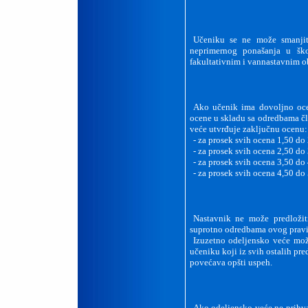
Učeniku se ne može smanjit
neprimernog ponašanja u ško
fakultativnim i vannastavnim o
Ako učenik ima dovoljno oce
ocene u skladu sa odredbama čl
veće utvrđuje zaključnu ocenu:
-
za prosek svih ocena 1,50 do 
-
za prosek svih ocena 2,50 do 
-
za prosek svih ocena 3,50 do 
-
za prosek svih ocena 4,50 do 
Nastavnik ne može predložiti
suprotno odredbama ovog pravi
Izuzetno odeljensko veće mož
učeniku koji iz svih ostalih pr
povećava opšti uspeh.
Ako odeljensko veće ne prihv