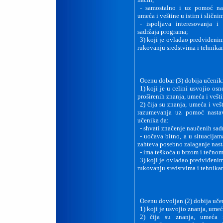
-
samostalno i uz pomoć nas
umeća i veštine u istim i slični
-
ispoljava interesovanja i
sadržaja programa;
3)
koji je ovladao predviđeni
rukovanju sredstvima i tehnika
Ocenu dobar (3) dobija učenik
1)
koji je u celini usvojio os
proširenih znanja, umeća i vešt
2)
čija su znanja, umeća i veš
razumevanja uz pomoć nasta
učenika da:
-
shvati značenje naučenih sadr
-
uočava bitno, a u situacijam
zahteva posebno zalaganje nas
-
ima teškoća u brzom i tečno
3)
koji je ovladao predviđeni
rukovanju sredstvima i tehnika
Ocenu dovoljan (2) dobija uče
1)
koji je usvojio znanja, ume
2)
čija su znanja, umeća 