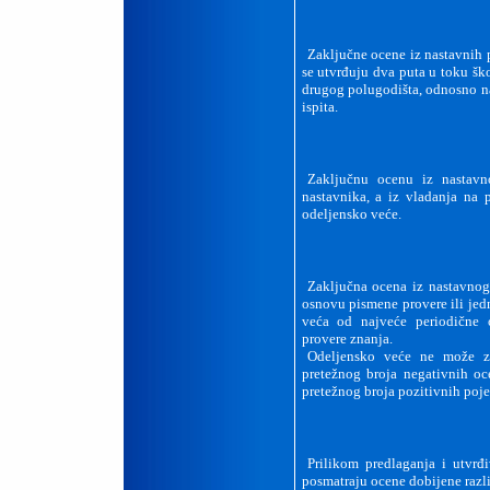
Zaključne ocene iz nastavnih 
se utvrđuju dva puta u toku šk
drugog polugodišta, odnosno na
ispita.
Zaključnu ocenu iz nastavn
nastavnika, a iz vladanja na p
odeljensko veće.
Zaključna ocena iz nastavnog
osnovu pismene provere ili jed
veća od najveće periodične
provere znanja.
Odeljensko veće ne može za
pretežnog broja negativnih oce
pretežnog broja pozitivnih poj
Prilikom predlaganja i utvrđ
posmatraju ocene dobijene razl