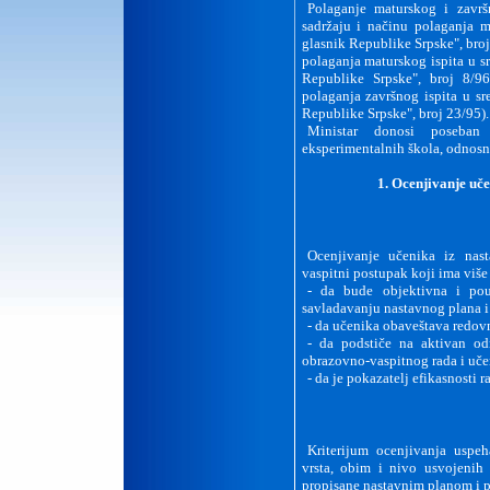
Polaganje maturskog i završ
sadržaju i načinu polaganja m
glasnik Republike Srpske", broj
polaganja maturskog ispita u sr
Republike Srpske", broj 8/9
polaganja završnog ispita u sr
Republike Srpske", broj 23/95).
Ministar donosi poseban
eksperimentalnih škola, odnosn
1. Ocenjivanje uč
Ocenjivanje učenika iz nas
vaspitni postupak koji ima više
-
da bude objektivna i po
savladavanju nastavnog plana i
-
da učenika obaveštava redov
-
da podstiče na aktivan od
obrazovno-vaspitnog rada i uče
-
da je pokazatelj efikasnosti r
Kriterijum ocenjivanja uspe
vrsta, obim i nivo usvojenih
propisane nastavnim planom i p