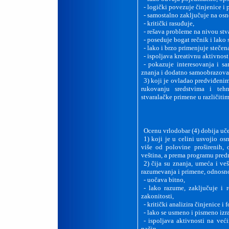
-
logički povezuje činjenice i
-
samostalno zaključuje na osn
-
kritički rasuđuje,
-
r
ešava probleme na nivou stv
-
poseduje bogat rečnik i lako 
-
lako i brzo primenjuje stečen
-
ispoljava kreativnu aktivnost
-
pokazuje interesovanja i sa
znanja i dodatno samoobrazova
3)
koji je ovladao predviđeni
rukovanju sredstvima i teh
stvaralačke primene u različiti
Ocenu vrlodobar (4) dobija uč
1)
koji je u celini usvojio os
više od polovine proširenih,
veština, a prema programu pred
2)
čija su znanja, umeća i ve
razumevanja i primene, odnosno
-
uočava bitno,
-
lako razume, zaključuje i r
zakonitosti,
-
kritički analizira činjenice i 
-
lako se usmeno i pismeno izr
-
ispoljava aktivnosti na već
način,