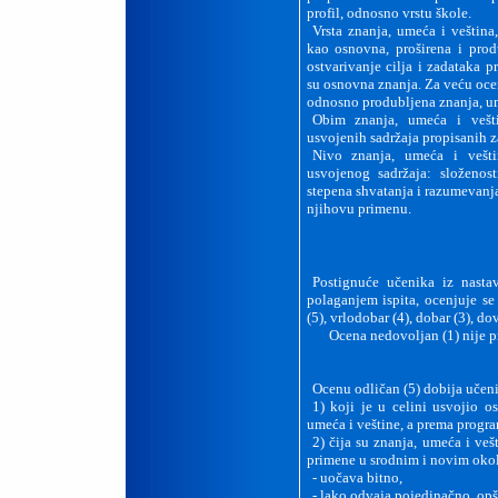
profil, odnosno vrstu škole.
Vrsta znanja, umeća i veština
kao osnovna, proširena i pro
ostvarivanje cilja i zadataka
su osnovna znanja. Za veću oce
odnosno produbljena znanja, um
Obim znanja, umeća i vešti
usvojenih sadržaja propisanih z
Nivo znanja, umeća i vešti
usvojenog sadržaja: složenos
stepena shvatanja i razumevanja
njihovu primenu.
Postignuće učenika iz nasta
polaganjem ispita, ocenjuje s
(5), vrlodobar (4), dobar (3), do
Ocena nedovoljan (1) nije pr
Ocenu odličan (5) dobija učen
1)
koji je u celini usvojio o
umeća i veštine, a prema progr
2)
čija su znanja, umeća i ve
primene u srodnim i novim oko
-
uočava bitno,
-
lako odvaja pojedinačno, opš