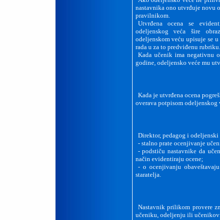
nastavnika ono utvrđuje novu 
pravilnikom.
Utvrđena ocena se eviden
odeljenskog veća šire obra
odeljenskom veću upisuje se u
rada u za to predviđenu rubriku
Kada učenik ima negativnu o
godine, odeljensko veće mu utv
Kada je utvrđena ocena pogrešn
overava potpisom odeljenskog v
Direktor, pedagog i odeljenski 
-
stalno prate ocenjivanje učen
-
podstiču nastavnike da uče
način evidentiraju ocene;
-
o ocenjivanju obaveštavaju
staratelja.
Nastavnik prilikom provere zn
učeniku, odeljenju ili učenikov