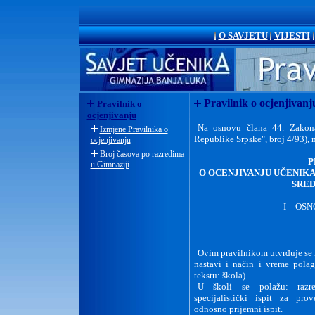
O SAVJETU
VIJESTI
Pravilnik o ocjenjivanj
Pravilnik o
ocjenjivanju
Na osnovu člana 44. Zakona
Izmjene Pravilnika o
Republike Srpske", broj 4/93), 
ocjenjivanju
Broj časova po razredima
P
u Gimnaziji
O OCENJIVANJU UČENIKA 
SRED
I –
OSN
Ovim pravilnikom utvrđuje se n
nastavi i način i vreme polag
tekstu: škola).
U školi se polažu: razred
specijalistički ispit za prov
odnosno prijemni ispit.