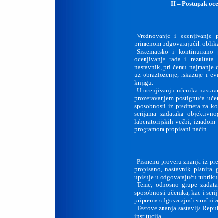
II – Postupak
oce
Vrednovanje i ocenjivanje 
primenom odgovarajućih oblika,
Sistematsko i kontinuirano 
ocenjivanje rada i rezultata
nastavnik, pri čemu najmanje 
uz obrazloženje, iskazuje i ev
knjigu.
U ocenjivanju učenika nastavn
proveravanjem postignuća uče
sposobnosti iz predmeta za ko
serijama zadataka objektivno
laboratorijskih vežbi, izradom
programom propisani način.
Pismenu proveru znanja iz pr
propisano, nastavnik planira
upisuje u odgovarajuću rubriku
Teme, odnosno grupe zadata
sposobnosti učenika, kao i seri
priprema odgovarajući stručni a
Testove znanja sastavlja Repub
institucija.