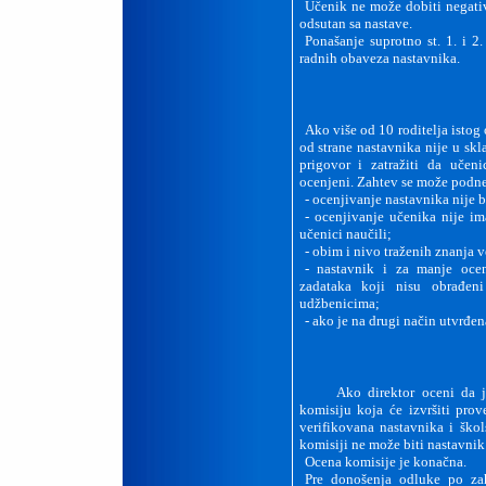
Učenik ne može dobiti negativ
odsutan sa nastave.
Ponašanje suprotno st. 1. i 
radnih obaveza nastavnika.
Ako više od 10 roditelja istog
od strane nastavnika nije u sk
prigovor i zatražiti da učen
ocenjeni. Zahtev se može podne
-
ocenjivanje nastavnika nije b
-
ocenjivanje učenika nije ima
učenici naučili;
-
obim i nivo traženih znanja 
-
nastavnik i za manje ocen
zadataka koji nisu obrađen
udžbenicima;
-
ako je na drugi način utvrđen
Ako direktor oceni da je z
komisiju koja će izvršiti pro
verifikovana nastavnika i ško
komisiji ne može biti nastavnik
Ocena komisije je konačna.
Pre donošenja odluke po zaht