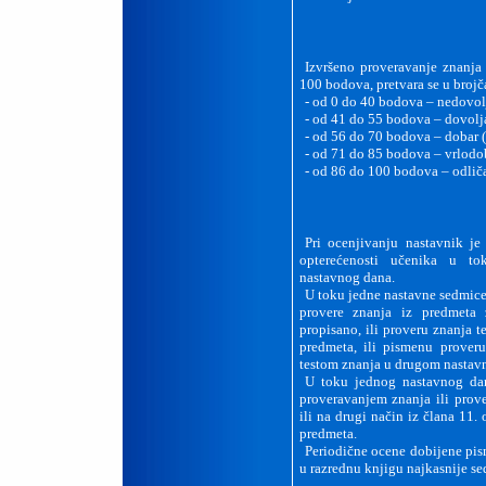
Izvršeno proveravanje znanja 
100 bodova, pretvara se u broj
-
od 0 do 40 bodova – nedovolj
-
od 41 do 55 bodova – dovolja
-
od 56 do 70 bodova – dobar (
-
od 71 do 85 bodova – vrlodob
-
od 86 do 100 bodova – odliča
Pri ocenjivanju nastavnik j
opterećenosti učenika u to
nastavnog dana.
U toku jedne nastavne sedmice
provere znanja iz predmeta
propisano, ili proveru znanja 
predmeta, ili pismenu prover
testom znanja u drugom nastav
U toku jednog nastavnog da
proveravanjem znanja ili prov
ili na drugi način iz člana 11.
predmeta.
Periodične ocene dobijene pi
u razrednu knjigu najkasnije se