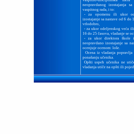
neopravdanog izostajanja sa
vaspitnog rada, i to:
-
za opomenu ili ukor ode
izostajanje sa nastave od 6 do
vrlodobro,
-
za ukor odeljenskog veća il
16 do 25 časova, vladanje se o
-
za ukor direktora škole 
neopravdano izostajanje sa na
ocenjuje ocenom: loše.
Ocena iz vladanja popravlja
ponašanju učenika.
Opšti uspeh učenika ne utič
vladanja utiče na opšti ili poje