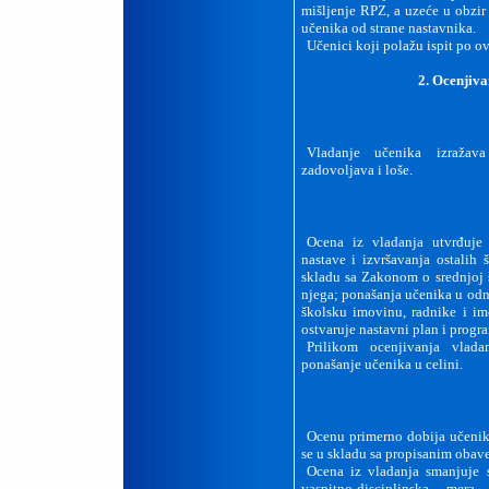
mišljenje RPZ, a uzeće u obzir 
učenika od strane nastavnika.
Učenici koji polažu ispit po o
2. Ocenjiva
Vladanje učenika izražav
zadovoljava i loše.
Ocena iz vladanja utvrđuje
nastave i izvršavanja ostalih
skladu sa Zakonom o srednjoj 
njega; ponašanja učenika u odn
školsku imovinu, radnike i im
ostvaruje nastavni plan i progr
Prilikom ocenjivanja vlada
ponašanje učenika u celini.
Ocenu primerno dobija učenik
se u skladu sa propisanim obav
Ocena iz vladanja smanjuje 
vaspitno-disciplinska me