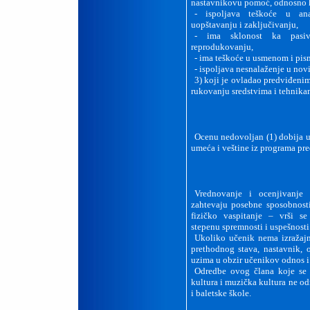
nastavnikovu pomoć, odnosno k
-
ispoljava teškoće u ana
uopštavanju i zaključivanju,
-
ima sklonost ka pasi
reprodukovanju,
-
ima teškoće u usmenom i pis
-
ispoljava nesnalaženje u nov
3)
koji je ovladao predviđeni
rukovanju sredstvima i tehnika
Ocenu nedovoljan (1) dobija u
umeća i veštine iz programa pr
Vrednovanje i ocenjivanje 
zahtevaju posebne sposobnosti
fizičko vaspitanje – vrši s
stepenu spremnosti i uspešnosti
Ukoliko učenik nema izražajn
prethodnog stava, nastavnik, 
uzima u obzir učenikov odnos i
Odredbe ovog člana koje se
kultura i muzička kultura ne o
i baletske škole.