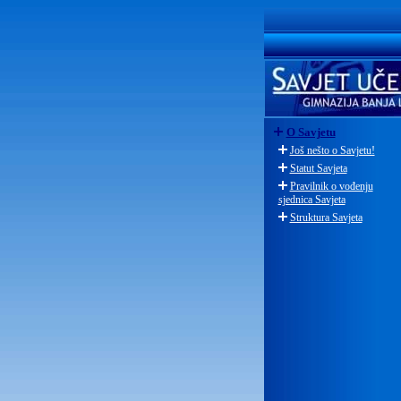
O Savjetu
Još nešto o Savjetu!
Statut Savjeta
Pravilnik o vođenju
sjednica Savjeta
Struktura Savjeta