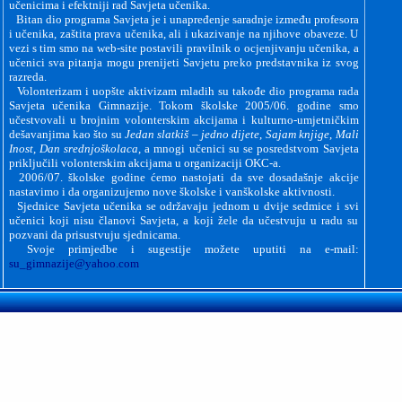
učenicima i efektniji rad Savjeta učenika.
Bitan dio programa Savjeta je i unapređenje saradnje između profesora
i učenika, zaštita prava učenika, ali i ukazivanje na njihove obaveze. U
vezi s tim smo na web-site postavili pravilnik o ocjenjivanju učenika, a
učenici sva pitanja mogu prenijeti Savjetu preko predstavnika iz svog
razreda.
Volonterizam i uopšte aktivizam mladih su takođe dio programa rada
Savjeta učenika Gimnazije. Tokom školske 2005/06. godine smo
učestvovali u brojnim volonterskim akcijama i kulturno-umjetničkim
dešavanjima kao što su
Jedan slatkiš – jedno dijete
,
Sajam knjige
,
Mali
Inost
,
Dan srednjoškolaca
, a mnogi učenici su se posredstvom Savjeta
priključili volonterskim akcijama u organizaciji OKC-a.
2006/07. školske godine ćemo nastojati da sve dosadašnje akcije
nastavimo i da organizujemo nove
školske i vanškolske
aktivnosti
.
Sjednice Savjeta učenika se održavaju jednom u dvije sedmice i svi
učenici koji nisu članovi Savjeta, a koji žele da učestvuju u radu su
pozvani da prisustvuju sjednicama.
Svoje primjedbe i sugestije možete uputiti na e-mail:
su_gimnazije@yahoo.com