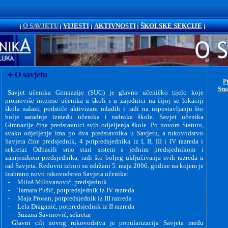
O SAVJETU
VIJESTI
AKTIVNOSTI
ŠKOLSKE SEKCIJE
O savjetu
Pr
Stu
Savjet učenika Gimnazije
(SUG)
je
glavno
učeničko tijelo koje
promoviše interese učenika u školi i u zajednici na čijoj se lokaciji
škola nalazi, podstiče aktivizam mladih i radi na uspostavljanju što
bolje saradnje između učenika i radnika škole. Savjet učenika
Gimnazije čine predstavnici svih odjeljenja škole. Po novom Statutu,
svako odjeljenje ima po dva predstavnika u Savjetu, a rukovodstvo
Savjeta čine predsjednik, 4 potpredsjednika iz I, II, III i IV razreda i
sekretar. Odbacili smo stari sistem s jednim predsjednikom i
zamjenikom predsjednika, radi što boljeg uključivanja svih razreda u
rad Savjeta. Redovni izbori su održani 5. maja 2006. godine na kojem je
izabrano novo rukovodstvo Savjeta učenika:
-
Miloš Milovanović, predsjednik
-
Tamara Pušić, potpredsjednik iz
IV
razreda
-
Maja Prosan, potpredsjednik iz II
I
razreda
-
Lela Draganić, potpredsjednik iz I
I
razreda
-
Suzana Savinović, sekretar
Glavni cilj novog rukovodstva je popularizacija Savjeta među