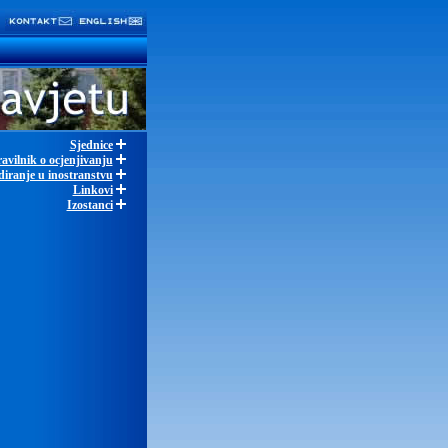
Sjednice
avilnik o ocjenjivanju
diranje u inostranstvu
Linkovi
Izostanci