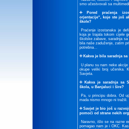
smo učestvovali sa multimedi
Pored praćenja izo
orjentacije“, koje ste još 
škole?
Praćenje izostanaka je defi
koja je trajala tokom cijele 
školske zabave, saradnja s
bila naše zaduženje, zatim pr
potrebna...
Kakva je bila saradnja sa
U planu su nam neke akcije t
okupe veliki broj učenika. 
Savjeta.
Kakva je saradnja sa S
škola, u Banjaluci i šire?
Pa, u principu dobra. Od up
mada nismo mnogo ni tražili.
Savjet je bio još u razvoju
pomoći od strane nekih org
Naravno, išlo se na razne e
pomagao nam je i OKC. Kasn