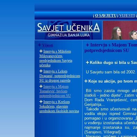
O SAVJETU
VIJESTI
Intervju s Majom Toma
Vijesti
potpredsjednicom SU
Intervju s Milošem
Milovanovićem,
predsjednikom Savjeta
Koliko dugo si bila u Sa
učenika
Intervju s Lelom
U Savjetu sam bila od 2002.
Draganić, potpredsjednicom
SU iz drugog razreda
Koje su akcije, po tvom mi
Intervju s Majom
Bili smo zaista mnogo akti
Tomašević, bivšom
slatkiš - jedno dijete“, zati
potpredsjednicom SU
Dom Rada Vranješević, cent
Intervju s Krešom
Gerijatrija...
Sekulićem, glavnim
Takođe smo učestvovali na 
urednikom školskih novina
vodila ekipu ispred Gimnazi
pomagao i u organizovanju „Da
u vođenju izostanaka učenika
najmanje izostanaka su, za
(Sarajevo, Višegrad).
Naravno, ističem i sajmove 