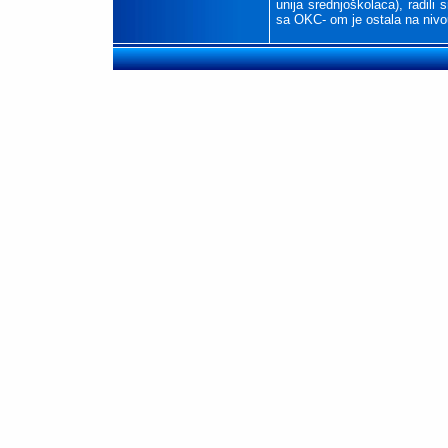
unija srednjoškolaca), radili 
sa OKC- om je ostala na nivo