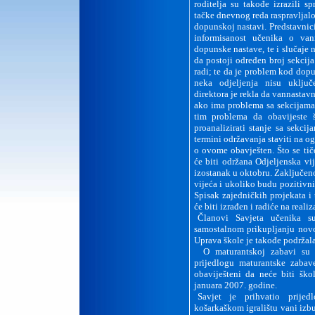
roditelja su takođe izrazili s
tačke dnevnog reda raspravljal
dopunskoj nastavi. Predstavnic
informisanost učenika o van
dopunske nastave, te i slučaje 
da postoji određen broj sekcija
radi; te da je problem kod dopu
neka odjeljenja nisu uklju
direktora je rekla da vannastavne
ako ima problema sa sekcijama
tim problema da obavijeste 
proanalizirati stanje sa sekc
termini održavanja staviti na ogl
o ovome obavješten. Što se tič
će biti održana Odjeljenska vi
izostanak u oktobru. Zaključeno
vijeća i ukoliko budu pozitivni
Spisak zajedničkih projekata i 
će biti izrađen i radiće na realiz
Članovi Savjeta učenika su
samostalnom prikupljanju novo
Uprava škole je takođe podržala
O maturantskoj zabavi su u
prijedlogu maturantske zaba
obaviješteni da neće biti ško
januara 2007. godine.
Savjet je prihvatio prije
košarkaškom igralištu vani izb