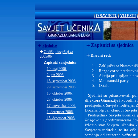
O SAVJETU
VIJESTI
Zapisnici sa sjednica
Sjednice
Godišnji izvještaj za
Dnevni red:
2005/06
Zapisnici sa sjednica
Zaključci sa Nastavnič
19. maj 2006.
Razgovor sa predstavni
2. jun 2006.
Akcija prikupljanja no
Maturantski party
15. septembar 2006.
Ostalo
29. septembar 2006.
13. oktobar 2006.
Sjednici su prisustvovali p
27. oktobar 2006.
direktora Gimnazije i koordinat
predsjednik Savjeta roditelja,
17. novembar 2006.
Božana Šljivar, članovi Savjeta 
1. decembar 2006.
Predsjednik Savjeta učenika 
15. decembar 2006.
Razgovor s predstavnicima Sav
izložio stav Savjeta učenika 
Savjetom roditelja, te šta viš
saradnja od izuzetne važnosti 