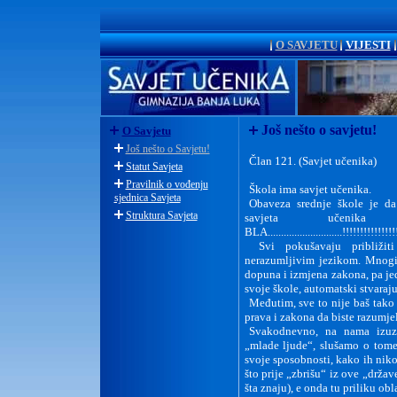
O SAVJETU
VIJESTI
Još nešto o savjetu!
O Savjetu
Još nešto o Savjetu!
Član 121. (Savjet učenika)
Statut Savjeta
Pravilnik o vođenju
Škola ima savjet učenika.
sjednica Savjeta
Obaveza srednje škole je d
Struktura Savjeta
savjeta učenika škole
BLA............................!!!!!!!!!!!!!!
Svi pokušavaju približit
nerazumljivim jezikom. Mnogi
dopuna i izmjena zakona, pa je
svoje škole, automatski stvaraj
Međutim, sve to nije baš tako 
prava i zakona da biste razumjel
Svakodnevno, na nama izuz
„mlade ljude“, slušamo o tom
svoje sposobnosti, kako ih niko
što prije „zbrišu“ iz ove „držav
šta znaju), e onda tu priliku ob