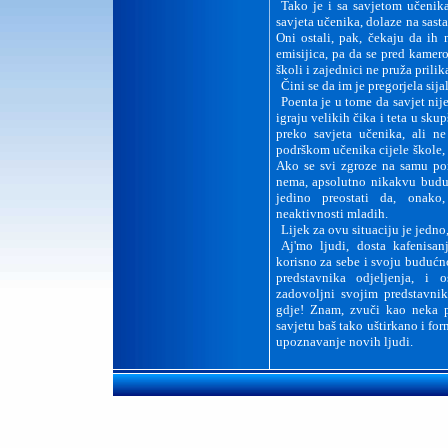
Tako je i sa savjetom učenika
savjeta učenika, dolaze na sasta
O
ni ostali, pak, čekaju da ih
emisijica, pa da se pred kame
školi i zajednici ne pruža prili
Čini se da im je pregorjela sija
Poenta je u tome da savjet nije
igraju velikih čika i teta u sku
preko savjeta učenika, ali n
podrškom učenika cijele škole, 
Ako se svi zgroze na samu po
nema, apsolutno nikakvu budu
jedino preostati da, onak
neaktivnosti mladih.
Lijek za ovu situaciju je jedn
Aj'mo ljudi, dosta kafenisan
korisno za sebe i svoju budućn
predstavnika odjeljenja, i 
zadovoljni svojim predstavnik
gdje! Znam, zvuči kao neka po
savjetu baš tako uštirkano i for
upoznavanje novih ljudi.