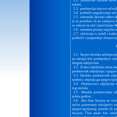
2.2. promoviše interese škole
nalazi;
2.3. predstavlja stavove učen
2.4. podstiče angažovanje uče
2.5. informiše školski odbor š
je to potrebno ili po zahtjevu
se odnosi na rad i upravljanje 
2.6. razmatra pitanja uspjeha 
2.7. učestvuje u izradi i real
podstiče i unapređuje obrazovni
3.1. Savjet učenika sačinjavaju
ne moraju biti predsjednici ra
drugim zahtjevima.
3.2. Svako odjeljenje mora ima
predstavnik odjeljenja i njegov
3.3 Ukoliko predstavnik odjel
sjednici, mijenja ga njegov/nje
3.4. Predstavnici odjeljenja 
tog razreda.
3.5. Mandat predstavnika odje
jednu godinu.
3.6. Ako član Savjeta ne izvr
način, pokretanje inicijative 
njegovog/njenog razreda ili pr
Savjeta. Član može biti izba