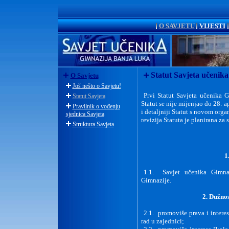
O SAVJETU
VIJESTI
Statut Savjeta učenika
O Savjetu
Još nešto o Savjetu!
Prvi Statut Savjeta učenika 
Statut Savjeta
Statut se nije mijenjao do 28. 
Pravilnik o vođenju
i detaljniji Statut s novom org
sjednica Savjeta
revizija Statuta je planirana za
Struktura Savjeta
1
1.1. Savjet učenika Gimna
Gimnazije.
2. Dužnos
2.1. promoviše prava i interes
rad u zajednici;