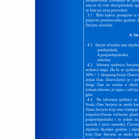
neopravdana izostanka sa sjed
ima tri ili više disciplinskih 
se bira po istoj proceduri.
3.7. Bilo kakve promjene u v
prijaviti predstavniku godine, 
Savjeta učenika.
4. St
4.1. Savjet učenika ima sljede
predsjednik,
4 potpredsjednika,
sekretar.
4.2. Izborna sjednica Savjet
sedmici maja. Da bi se sjednic
50% + 1 ukupnog broja članova 
jedan član. Dozvoljeno je i pr
drugi član ne uzima u obzir
tokom izborne je tajno i odvija
glas.
4.3. Na izbornoj sjednici se 
Svaki član Savjeta se može kan
člana Savjeta koji ima vladanje 
natpolovičnom većinom glaso
potpredsjednika i to jedan za
razrede i treće razrede). Četvr
sljedeće školske godine i mora
koji član Savjeta se može ka