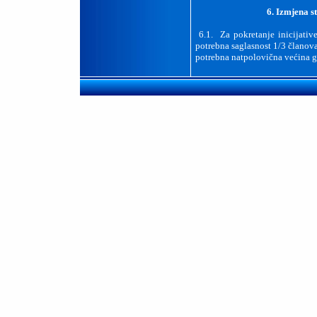
6. Izmjena s
6.1. Za pokretanje inicijativ
potrebna saglasnost 1/3 članova
potrebna natpolovična većina g