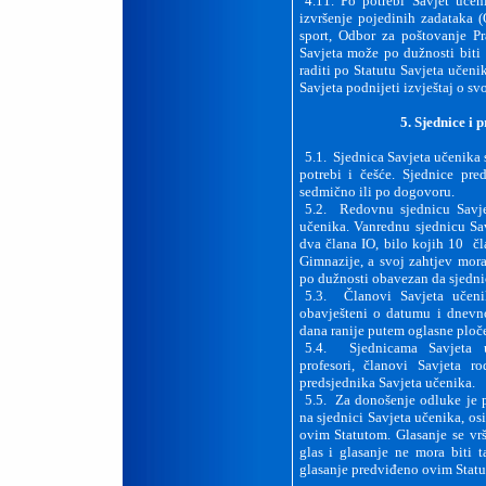
4.11. Po potrebi Savjet uče
izvršenje pojedinih zadataka 
sport, Odbor za poštovanje Pra
Savjeta može po dužnosti biti
raditi po Statutu Savjeta učeni
Savjeta podnijeti izvještaj o sv
5. Sjednice i 
5.1. Sjednica Savjeta učenika 
potrebi i češće. Sjednice pr
sedmično ili po dogovoru.
5.2. Redovnu sjednicu Savje
učenika. Vanrednu sjednicu Sav
dva člana IO, bilo kojih 10 čl
Gimnazije, a svoj zahtjev mora
po dužnosti obavezan da sjednic
5.3. Članovi Savjeta učenik
obavješteni o datumu i dnevno
dana ranije putem oglasne ploče
5.4. Sjednicama Savjeta u
profesori, članovi Savjeta ro
predsjednika Savjeta učenika.
5.5. Za donošenje odluke je
na sjednici Savjeta učenika, o
ovim Statutom. Glasanje se vrš
glas i glasanje ne mora biti 
glasanje predviđeno ovim Stat