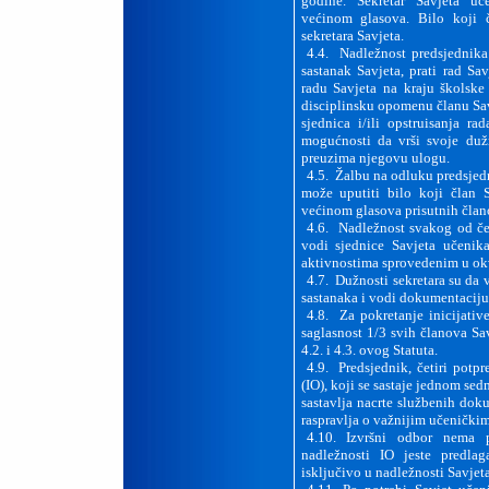
godine. Sekretar Savjeta u
većinom glasova. Bilo koji 
sekretara Savjeta.
4.4. Nadležnost predsjednika 
sastanak Savjeta, prati rad Sa
radu Savjeta na kraju školske
disciplinsku opomenu članu Sa
sjednica i/ili opstruisanja ra
mogućnosti da vrši svoje dužn
preuzima njegovu ulogu.
4.5. Žalbu na odluku predsjedn
može uputiti bilo koji član 
većinom glasova prisutnih člano
4.6. Nadležnost svakog od čet
vodi sjednice Savjeta učenik
aktivnostima sprovedenim u okv
4.7. Dužnosti sekretara su da v
sastanaka i vodi dokumentaciju
4.8. Za pokretanje inicijativ
saglasnost 1/3 svih članova Sa
4.2. i 4.3. ovog Statuta.
4.9. Predsjednik, četiri potpr
(IO), koji se sastaje jednom sed
sastavlja nacrte službenih doku
raspravlja o važnijim učeničkim
4.10. Izvršni odbor nema
nadležnosti IO jeste predla
isključivo u nadležnosti Savjet