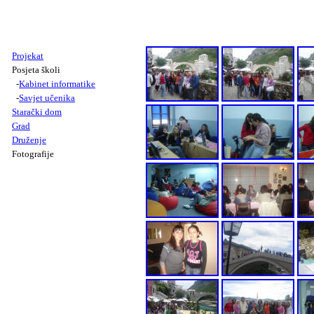
Projekat
Posjeta školi
-
Kabinet informatike
-
Savjet u
č
enika
Starački dom
Grad
Druženje
Fotografije