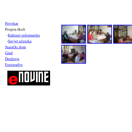
Projekat
Posjeta školi
-
Kabinet informatike
-
Savjet u
č
enika
Starački dom
Grad
Druženje
Fotografije